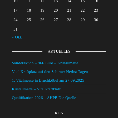
10
11
12
13
14
15
16
17
18
19
20
21
22
23
24
25
26
27
28
29
30
31
« Okt.
AKTUELLES
Sonderaktion – 966 Euro – Kristallmatte
Vital Kraftplatz auf den Schirner Herbst Tagen
1. Vitalmesse in Bruchköbel am 27.09.2025
Kristallmatte – VitalKraftPlatz
Qualifikation 2026 – AHPB Die Quelle
KON