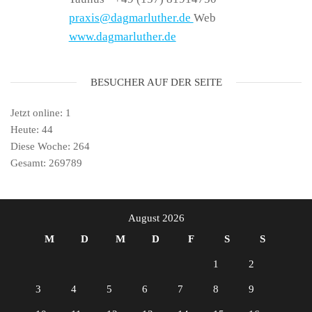
praxis@dagmarluther.de
Web
www.dagmarluther.de
BESUCHER AUF DER SEITE
Jetzt online: 1
Heute: 44
Diese Woche: 264
Gesamt: 269789
August 2026
M
D
M
D
F
S
S
1
2
3
4
5
6
7
8
9