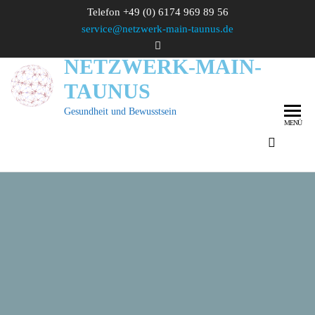
Zum
Telefon +49 (0) 6174 969 89 56
Inhalt
service@netzwerk-main-taunus.de
springen
NETZWERK-MAIN-
TAUNUS
Gesundheit und Bewusstsein
MENÜ