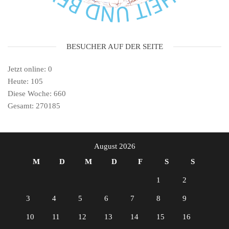
BESUCHER AUF DER SEITE
Jetzt online: 0
Heute: 105
Diese Woche: 660
Gesamt: 270185
August 2026
M
D
M
D
F
S
S
1
2
3
4
5
6
7
8
9
10
11
12
13
14
15
16