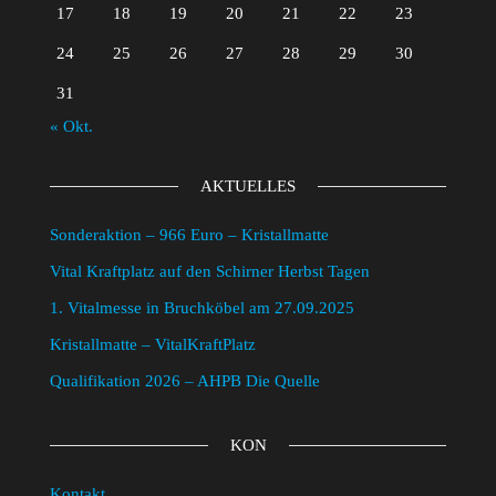
17
18
19
20
21
22
23
24
25
26
27
28
29
30
31
« Okt.
AKTUELLES
Sonderaktion – 966 Euro – Kristallmatte
Vital Kraftplatz auf den Schirner Herbst Tagen
1. Vitalmesse in Bruchköbel am 27.09.2025
Kristallmatte – VitalKraftPlatz
Qualifikation 2026 – AHPB Die Quelle
KON
Kontakt