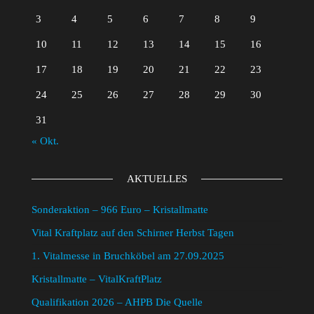
3
4
5
6
7
8
9
10
11
12
13
14
15
16
17
18
19
20
21
22
23
24
25
26
27
28
29
30
31
« Okt.
AKTUELLES
Sonderaktion – 966 Euro – Kristallmatte
Vital Kraftplatz auf den Schirner Herbst Tagen
1. Vitalmesse in Bruchköbel am 27.09.2025
Kristallmatte – VitalKraftPlatz
Qualifikation 2026 – AHPB Die Quelle