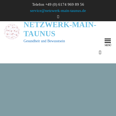
Zum
Telefon +49 (0) 6174 969 89 56
Inhalt
service@netzwerk-main-taunus.de
springen
NETZWERK-MAIN-
TAUNUS
Gesundheit und Bewusstsein
MENÜ