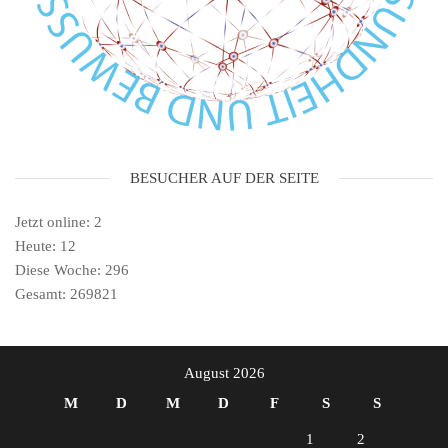
BESUCHER AUF DER SEITE
Jetzt online: 2
Heute: 12
Diese Woche: 296
Gesamt: 269821
August 2026
M
D
M
D
F
S
S
1
2