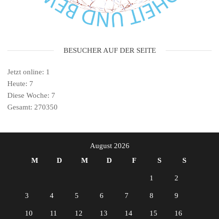
BESUCHER AUF DER SEITE
Jetzt online: 1
Heute: 7
Diese Woche: 7
Gesamt: 270350
August 2026
M
D
M
D
F
S
S
1
2
3
4
5
6
7
8
9
10
11
12
13
14
15
16